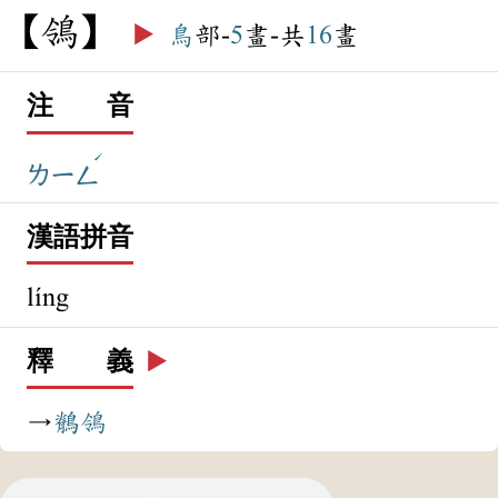
鴒
▶️
鳥
部-
5
畫-共
16
畫
注 音
ˊ
ㄌㄧㄥ
漢語拼音
líng
釋 義
▶️
→
鶺鴒