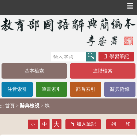
☰
學習筆記
基本檢索
進階檢索
注音索引
筆畫索引
部首索引
辭典附錄
首頁
>
辭典檢視
> 鴒
:::
大
中
加入筆記
列 印
小