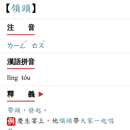
領
頭
注 音
ˇ
ˊ
ㄌㄧㄥ
ㄊㄡ
漢語拼音
lǐng tóu
釋 義
▶️
帶頭
、
發起
。
慶生宴上，他
領頭
帶
大家
一起
唱
例