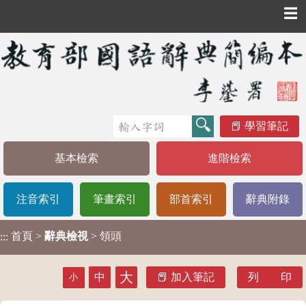
☰
學習筆記
基本檢索
進階檢索
注音索引
筆畫索引
部首索引
辭典附錄
首頁
>
辭典檢視
> 領頭
:::
大
中
加入筆記
列 印
小