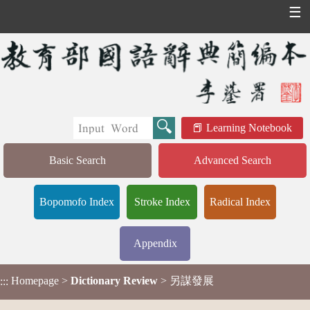
☰
Learning Notebook
Basic Search
Advanced Search
Bopomofo Index
Stroke Index
Radical Index
Appendix
Homepage
>
Dictionary Review
> 另謀發展
:::