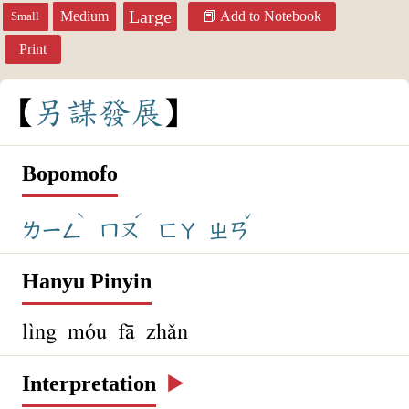
Large
Medium
Add to Notebook
Small
Print
另
謀
發
展
Bopomofo
ˋ
ˊ
ˇ
ㄌㄧㄥ
ㄇㄡ
ㄈㄚ
ㄓㄢ
Hanyu Pinyin
lìng móu fā zhǎn
Interpretation
▶️