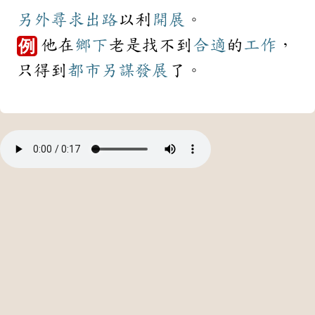
另外
尋求
出路
以利
開展
。
他在
鄉下
老是找不到
合適
的
工作
，
例
只得到
都市
另謀發展
了。