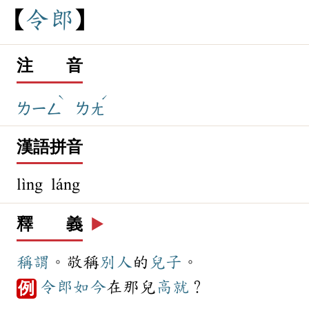
令
郎
注 音
ˋ
ˊ
ㄌㄧㄥ
ㄌㄤ
漢語拼音
lìng láng
釋 義
▶️
稱謂
。敬稱
別人
的
兒子
。
令郎
如今
在那兒
高就
？
例