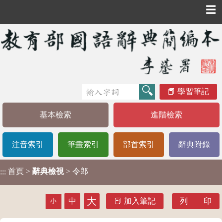
☰
學習筆記
基本檢索
進階檢索
注音索引
筆畫索引
部首索引
辭典附錄
首頁
>
辭典檢視
> 令郎
:::
大
中
加入筆記
列 印
小