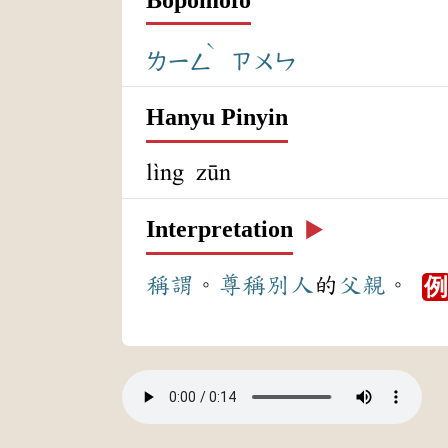
ˋ
ㄌㄧㄥ
ㄗㄨㄣ
Hanyu Pinyin
lìng zūn
Interpretation
▶️
稱謂
。
尊稱
別人
的
父親
。