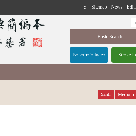
:::
Sitemap
News
Editi
Basic Search
Bopomofo Index
Stroke I
Medium
Small