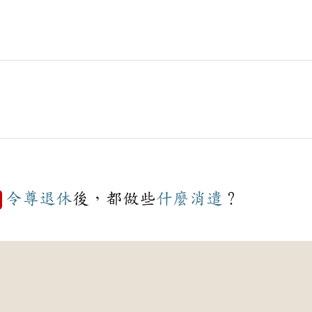
令尊
退休
後，都做些
什麼
消遣
？
例