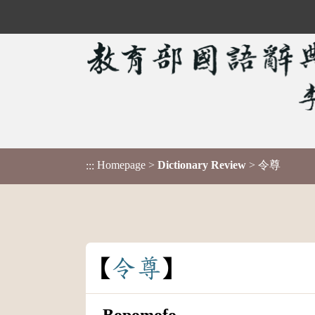
Homepage
>
Dictionary Review
> 令尊
:::
令
尊
Bopomofo