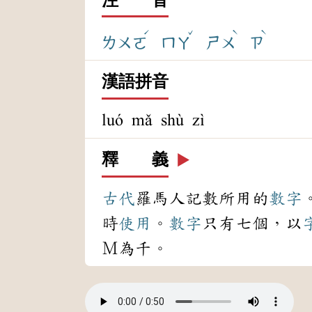
ˊ
ˇ
ˋ
ˋ
ㄌㄨㄛ
ㄇㄚ
ㄕㄨ
ㄗ
漢語拼音
luó mǎ shù zì
釋 義
▶️
古代
羅馬人記數所用的
數字
時
使用
。
數字
只有七個，以
Ｍ為千。