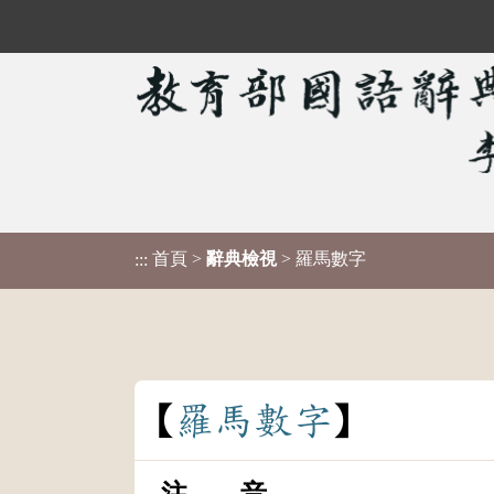
首頁
>
辭典檢視
> 羅馬數字
:::
羅
馬
數
字
注 音