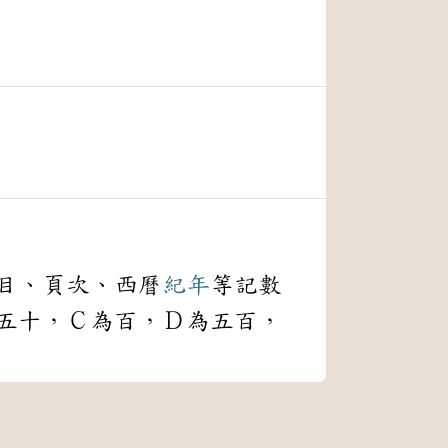
目、頁次、西曆
紀年
等記數
五十，Ｃ為百，Ｄ為五百，