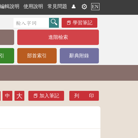
⚙️
編輯說明
使用說明
常見問題
👤
EN
學習筆記
進階檢索
引
部首索引
辭典附錄
大
中
加入筆記
列 印