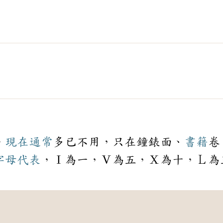
。
現在
通常
多已不用，只在鐘錶面、
書籍
卷
字母
代表
，Ⅰ為一，Ⅴ為五，Ⅹ為十，Ｌ為