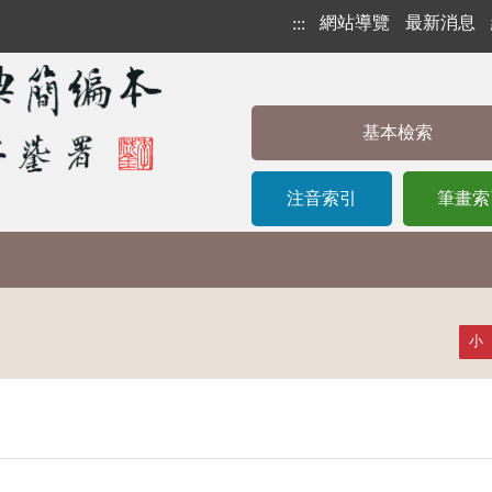
網站導覽
最新消息
:::
基本檢索
注音索引
筆畫索
小