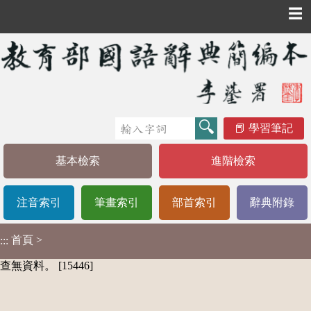
☰
學習筆記
基本檢索
進階檢索
注音索引
筆畫索引
部首索引
辭典附錄
首頁
>
:::
查無資料。 [15446]