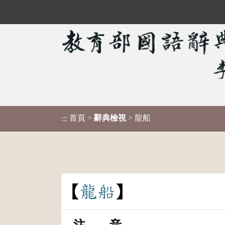
首頁
>
辭典檢視
> 龍船
:::
龍
船
注 音