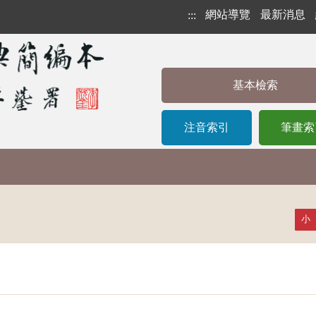
網站導覽
最新消息
:::
基本檢索
注音索引
筆畫索
小