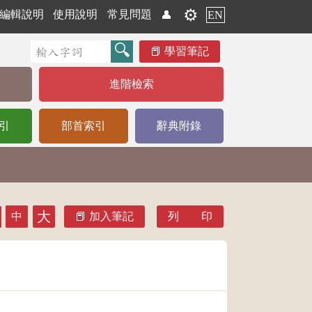
⚙️
編輯說明
使用說明
常見問題
👤
EN
學習筆記
進階檢索
引
部首索引
辭典附錄
大
中
加入筆記
列 印