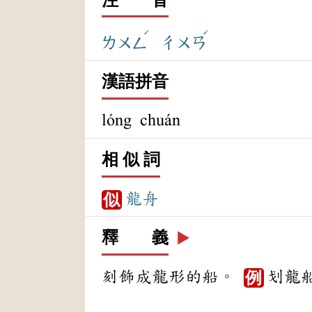
ˊ
ˊ
ㄌㄨㄥ
ㄔㄨㄢ
漢語拼音
lóng chuán
相 似 詞
龍舟
似
釋 義
▶️
刻飾成龍形的船。
划龍
例