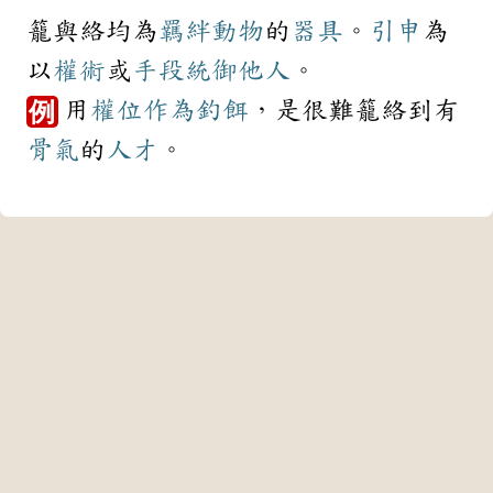
籠與絡均為
羈絆
動物
的
器具
。
引申
為
以
權術
或
手段
統御
他人
。
用
權位
作為
釣餌
，是很難籠絡到有
例
骨氣
的
人才
。