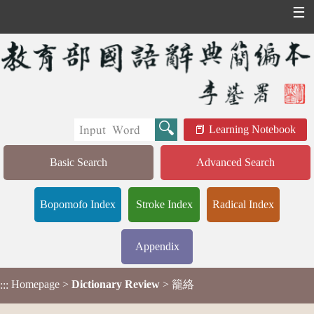
☰
Learning Notebook
Basic Search
Advanced Search
Bopomofo Index
Stroke Index
Radical Index
Appendix
Homepage
>
Dictionary Review
> 籠絡
:::