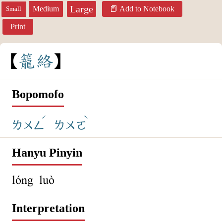
Large
Medium
Add to Notebook
Small
Print
籠
絡
Bopomofo
ˊ
ˋ
ㄌㄨㄥ
ㄌㄨㄛ
Hanyu Pinyin
lóng luò
Interpretation