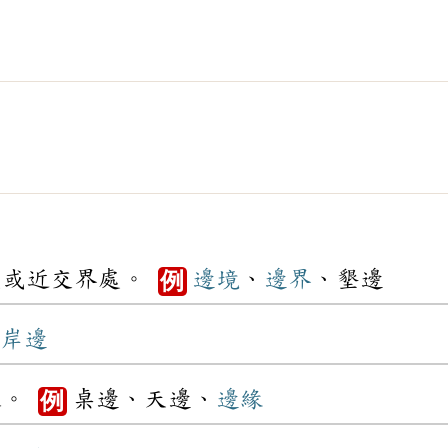
處或近交界處。
邊境
、
邊界
、墾邊
例
岸邊
限。
桌邊、天邊、
邊緣
例