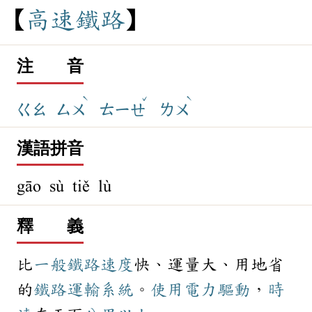
高
速
鐵
路
注 音
ˋ
ˇ
ˋ
ㄍㄠ
ㄙㄨ
ㄊㄧㄝ
ㄌㄨ
漢語拼音
gāo sù tiě lù
釋 義
比
一般
鐵路
速度
快、運量大、用地省
的
鐵路
運輸
系統
。
使用
電力
驅動
，
時