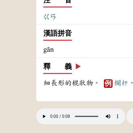
ㄍㄢ
漢語拼音
gān
釋 義
▶️
細長形的棍狀物。
欄杆
例