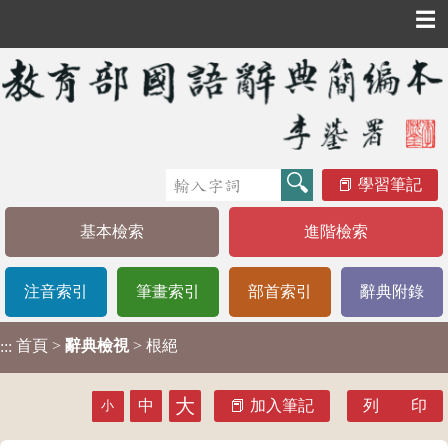
☰
學習筆記
基本檢索
進階檢索
注音索引
筆畫索引
部首索引
辭典附錄
首頁
>
辭典檢視
> 根絕
:::
大
中
加入筆記
列 印
小