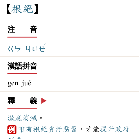
根
絕
注 音
ˊ
ㄍㄣ
ㄐㄩㄝ
漢語拼音
gēn jué
釋 義
▶️
澈底
消滅
。
唯有
根絕
貪汙
惡習
，才能
提升
政府
例