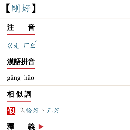
剛
好
注 音
ˇ
ㄍㄤ
ㄏㄠ
漢語拼音
gāng hǎo
相 似 詞
2.
恰好
、
正好
似
釋 義
▶️