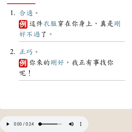
合適
。
這件
衣服
穿在你身上，真是
剛
例
好
不過
了。
正巧
。
你來的
剛好
，我正有事找你
例
呢！