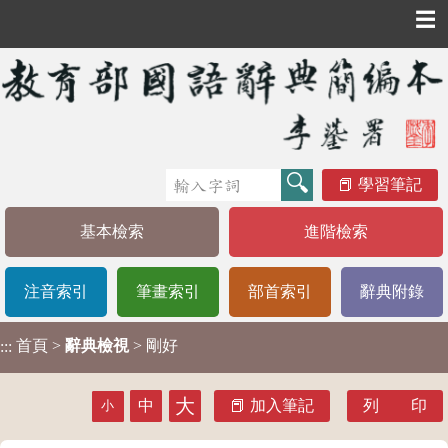
☰
學習筆記
基本檢索
進階檢索
注音索引
筆畫索引
部首索引
辭典附錄
首頁
>
辭典檢視
> 剛好
:::
大
中
加入筆記
列 印
小