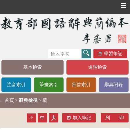
☰
學習筆記
基本檢索
進階檢索
注音索引
筆畫索引
部首索引
辭典附錄
首頁
>
辭典檢視
> 槓
:::
大
中
加入筆記
列 印
小