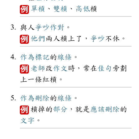
單槓
、
雙槓
、
高低
槓
例
與人
爭吵
作對
。
他們
兩人槓上了，
爭吵
不休。
例
作為
標記
的
線條
。
老師
改
作文
時，常在
佳句
旁劃
例
上一條紅槓。
作為
刪除
的
線條
。
槓掉的
部分
，就是
應該
刪除
的
例
文字
。