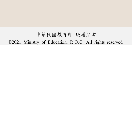
中華民國教育部 版權所有
©2021 Ministry of Education, R.O.C. All rights reserved.
︿
:::
個資法及隱私聲明
|
辭典公眾授權網
|
意見交流
|
網網相連
三峽總院區地址：新北市三峽區三樹路2號、
臺北院區地址：臺北市大安區和平東路一段179號、
回頂端
臺中院區地址：臺中市豐原區師範街67號
電話總機：
(02)7740-7890
、
傳真：(02)7740-7064、
TANet VoIP：9009-7890
線上人數: 1441