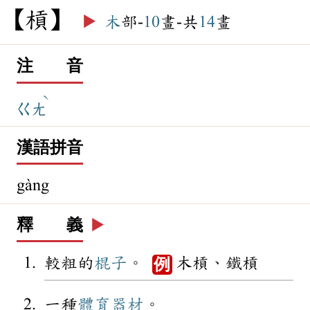
槓
▶️
木
部-
10
畫-共
14
畫
注 音
ˋ
ㄍㄤ
漢語拼音
gàng
釋 義
▶️
較粗的
棍子
。
木槓、鐵槓
例
一種
體育
器材
。