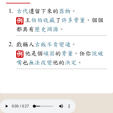
古代
遺留下來的
器物
。
王
伯伯
收藏
了
許多
骨董
，個個
例
都具有
歷史
淵源
。
戲稱人
古板
不肯
變通
。
他是個
頑固
的
骨董
，任你
說破
例
嘴
也
無法
改變
他的
決定
。