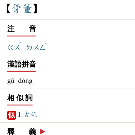
骨
董
注 音
ˇ
ˇ
ㄍㄨ
ㄉㄨㄥ
漢語拼音
gǔ dǒng
相 似 詞
1.
古玩
似
釋 義
▶️