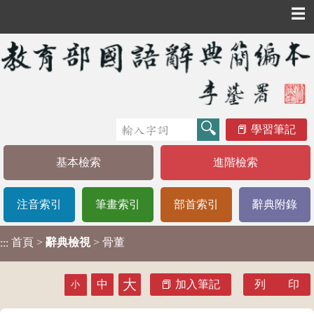
☰
學習筆記
基本檢索
進階檢索
注音索引
筆畫索引
部首索引
辭典附錄
首頁
>
辭典檢視
> 骨董
:::
大
中
加入筆記
列 印
小