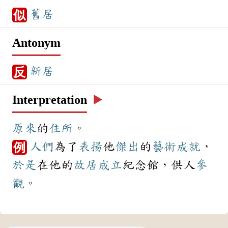
舊居
似
Antonym
新居
反
Interpretation
▶️
原來
的
住所
。
人們
為了
表揚
他
傑出
的
藝術
成就
，
例
於是
在他的
故居
成立
紀念館，供人
參
觀
。