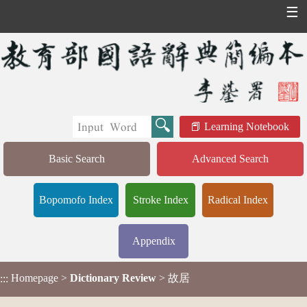
☰
Learning Notebook
Basic Search
Advanced Search
Bopomofo Index
Stroke Index
Radical Index
Appendix
Homepage
>
Dictionary Review
> 故居
:::