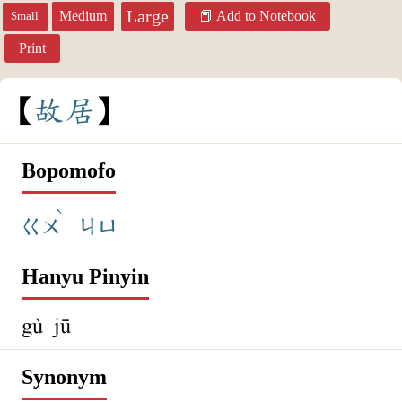
Large
Medium
Add to Notebook
Small
Print
故
居
Bopomofo
ˋ
ㄍㄨ
ㄐㄩ
Hanyu Pinyin
gù jū
Synonym