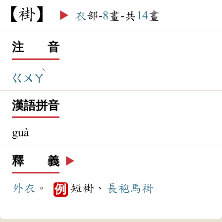
褂
▶️
衣
部-
8
畫-共
14
畫
注 音
ˋ
ㄍㄨㄚ
漢語拼音
guà
釋 義
▶️
外衣
。
短褂、
長袍
馬褂
例