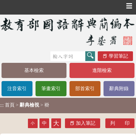
☰
學習筆記
基本檢索
進階檢索
注音索引
筆畫索引
部首索引
辭典附錄
首頁
>
辭典檢視
> 褂
:::
大
中
加入筆記
列 印
小