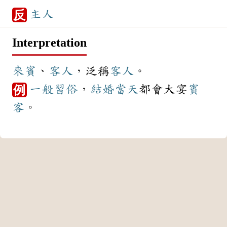
主人
反
Interpretation
來賓
、
客人
，泛稱
客人
。
一般
習俗
，
結婚
當天
都會大宴
賓
例
客
。