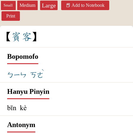
Large
Medium
Add to Notebook
Small
Print
賓
客
Bopomofo
ˋ
ㄅㄧㄣ
ㄎㄜ
Hanyu Pinyin
bīn kè
Antonym