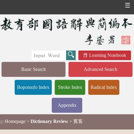
☰
Learning Notebook
Basic Search
Advanced Search
Bopomofo Index
Stroke Index
Radical Index
Appendix
Homepage
>
Dictionary Review
> 賓客
:::