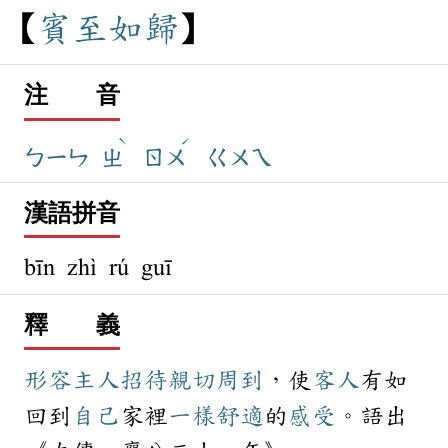
賓
至
如
歸
注 音
ˋ
ˊ
ㄅㄧㄣ
ㄓ
ㄖㄨ
ㄍㄨㄟ
漢語拼音
bīn zhì rú guī
釋 義
形容
主人
招待
親切
周到
，使
客人
有如
回到
自己
家裡
一樣
舒適
的
感受
。語出