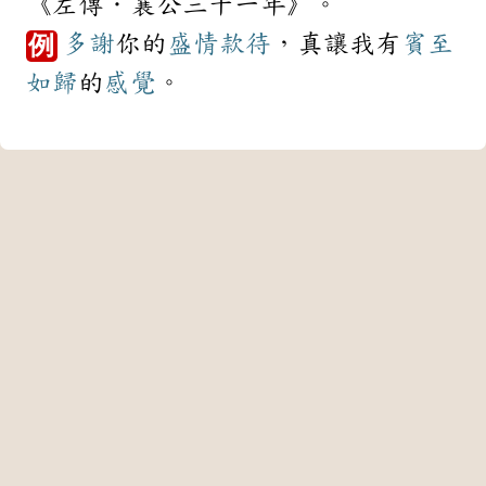
《左傳．襄公三十一年》。
多謝
你的
盛情
款待
，真讓我有
賓至
例
如歸
的
感覺
。