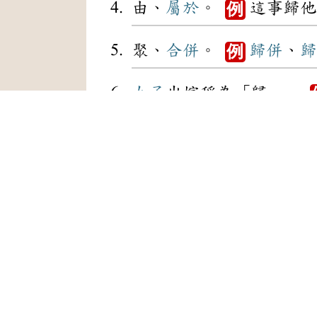
由、
屬於
。
這事歸他
例
聚、
合併
。
歸併
、
歸
例
女子
出嫁稱為「歸」。
置於兩個
相同
的詞
中間
姓。
多 音
ˋ
[guī ]
[
ㄍㄨㄟ
ㄎㄨㄟ