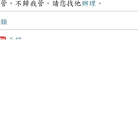
管，不歸我管，請您找他
辦理
。
類
于歸
例
，
表示
語義的
歸類
。
橋歸橋，路歸路，
例
kuì ]