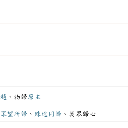
趙
、物歸
原主
眾望所歸
、
殊途同歸
、萬眾歸心