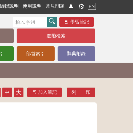
⚙️
編輯說明
使用說明
常見問題
👤
EN
學習筆記
進階檢索
引
部首索引
辭典附錄
大
中
加入筆記
列 印