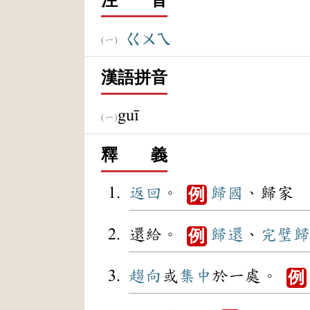
ㄍㄨㄟ
漢語拼音
guī
釋 義
返回
。
歸國
、歸家
例
還給。
歸還
、
完璧歸
例
趨向
或
集中
於一處。
例