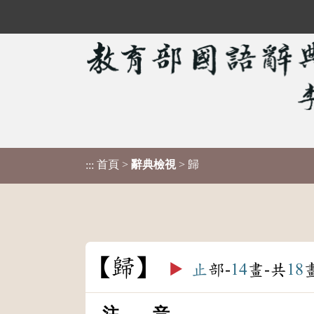
首頁
>
辭典檢視
> 歸
:::
歸
▶️
止
部-
14
畫-共
18
注 音