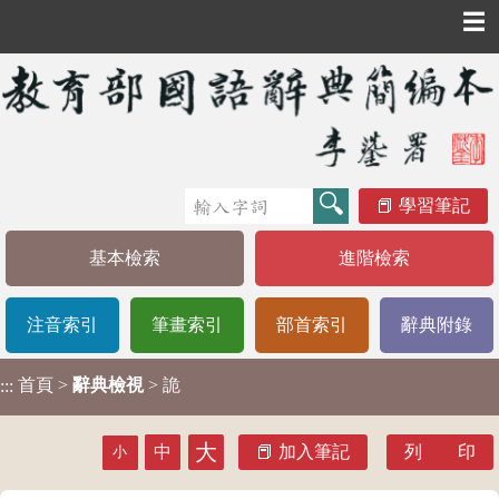
☰
學習筆記
基本檢索
進階檢索
注音索引
筆畫索引
部首索引
辭典附錄
首頁
>
辭典檢視
> 詭
:::
大
中
加入筆記
列 印
小