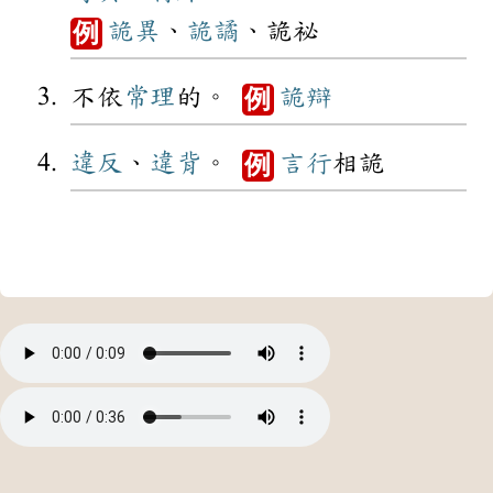
詭異
、
詭譎
、詭祕
例
不依
常理
的。
詭辯
例
違反
、
違背
。
言行
相詭
例