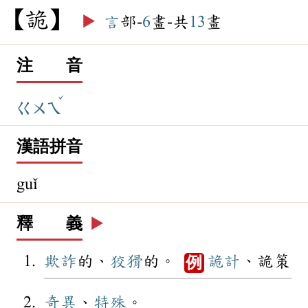
詭
▶️
言
部-
6
畫-共
13
畫
注 音
ˇ
ㄍㄨㄟ
漢語拼音
guǐ
釋 義
▶️
欺詐
的、
狡猾
的。
詭計
、詭策
例
奇異
、
特殊
。