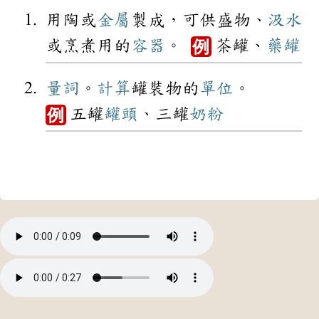
用陶或
金屬
製成，可供盛物、
汲水
或烹煮用的
容器
。
茶罐、
藥罐
例
量詞
。
計算
罐裝物的
單位
。
五罐
罐頭
、三罐
奶粉
例