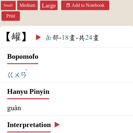
Large
Medium
Add to Notebook
Small
Print
罐
▶️
缶
部-
18
畫-共
24
畫
Bopomofo
ˋ
ㄍㄨㄢ
Hanyu Pinyin
guàn
Interpretation
▶️