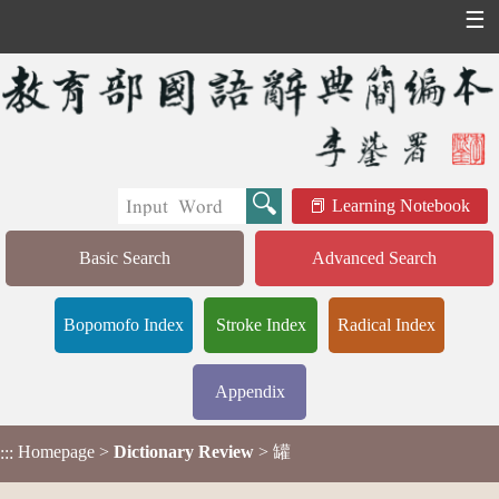
☰
Learning Notebook
Basic Search
Advanced Search
Bopomofo Index
Stroke Index
Radical Index
Appendix
Homepage
>
Dictionary Review
> 罐
:::