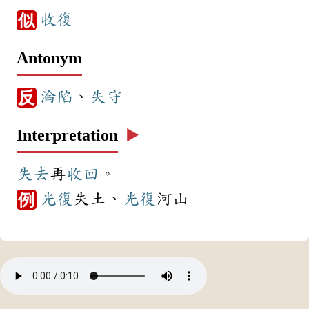
收復
似
Antonym
淪陷
、
失守
反
Interpretation
▶️
失去
再
收回
。
光復
失土、
光復
河山
例