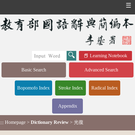
☰
Learning Notebook
Basic Search
Advanced Search
Bopomofo Index
Stroke Index
Radical Index
Appendix
Homepage
>
Dictionary Review
> 光復
:::