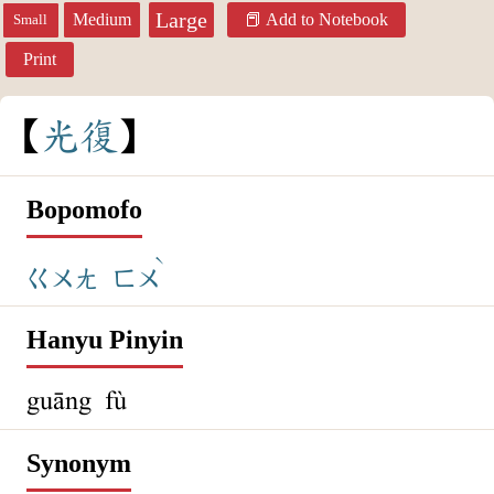
Large
Medium
Add to Notebook
Small
Print
光
復
Bopomofo
ˋ
ㄍㄨㄤ
ㄈㄨ
Hanyu Pinyin
guāng fù
Synonym