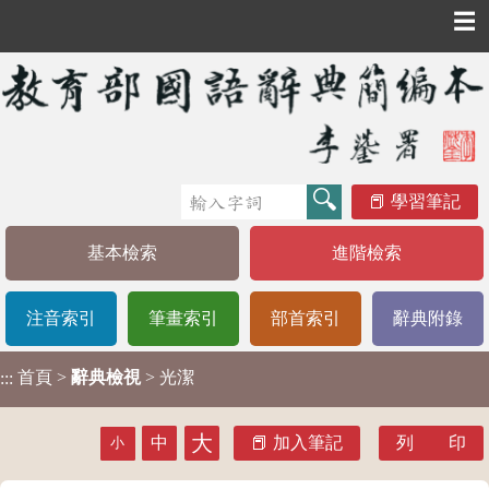
☰
學習筆記
基本檢索
進階檢索
注音索引
筆畫索引
部首索引
辭典附錄
首頁
>
辭典檢視
> 光潔
:::
大
中
加入筆記
列 印
小