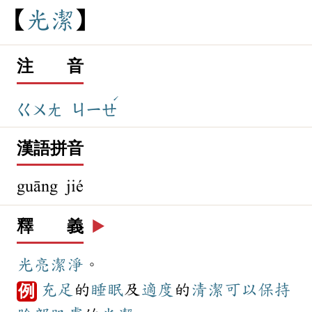
光
潔
注 音
ˊ
ㄍㄨㄤ
ㄐㄧㄝ
漢語拼音
guāng jié
釋 義
▶️
光亮
潔淨
。
充足
的
睡眠
及
適度
的
清潔
可以
保持
例