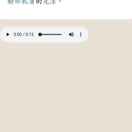
臉部
肌膚
的
光潔
。