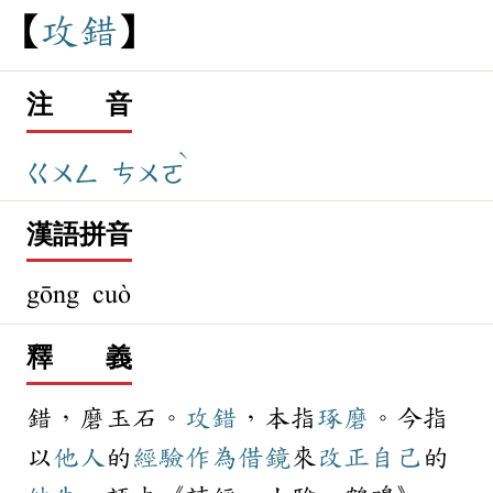
攻
錯
注 音
ˋ
ㄍㄨㄥ
ㄘㄨㄛ
漢語拼音
gōng cuò
釋 義
錯，磨玉石。
攻錯
，本指
琢磨
。今指
以
他人
的
經驗
作為
借鏡
來
改正
自己
的