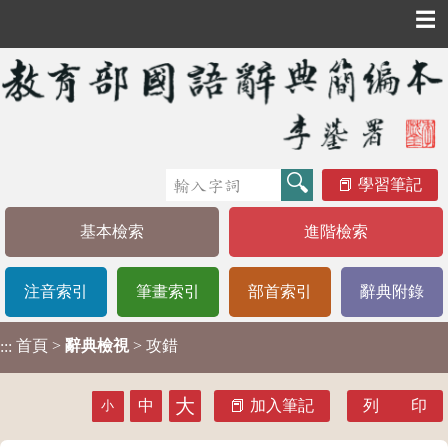
☰
學習筆記
基本檢索
進階檢索
注音索引
筆畫索引
部首索引
辭典附錄
首頁
>
辭典檢視
> 攻錯
:::
大
中
加入筆記
列 印
小