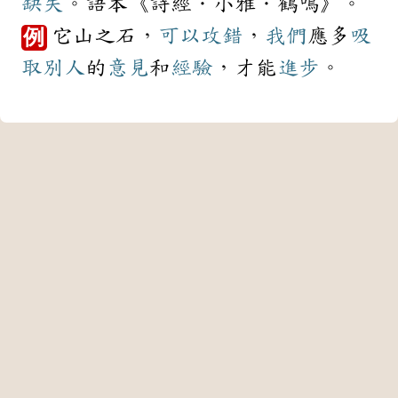
缺失
。語本《詩經．小雅．鶴鳴》。
它山之石，
可以
攻錯
，
我們
應多
吸
例
取
別人
的
意見
和
經驗
，才能
進步
。