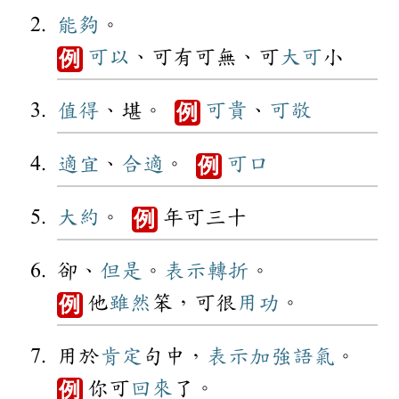
能夠
。
可以
、可有可無、可
大可
小
例
值得
、堪。
可貴
、
可敬
例
適宜
、
合適
。
可口
例
大約
。
年可三十
例
卻、
但是
。
表示
轉折
。
他
雖然
笨，可很
用功
。
例
用於
肯定
句中，
表示
加強
語氣
。
你可
回來
了。
例