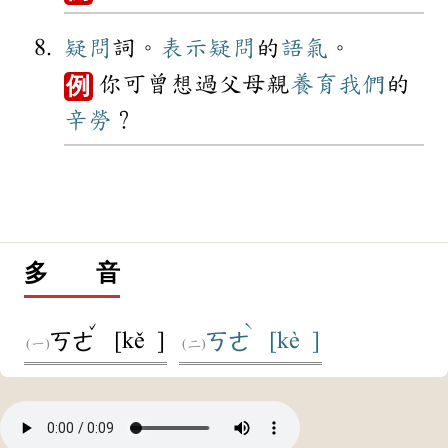
疑問
詞。
表示
疑問
的
語氣
。
你可曾想過父母親
養育
我們
的
例
辛勞
？
多 音
ˇ
ˋ
[kě ]
[kè ]
ㄎㄜ
ㄎㄜ