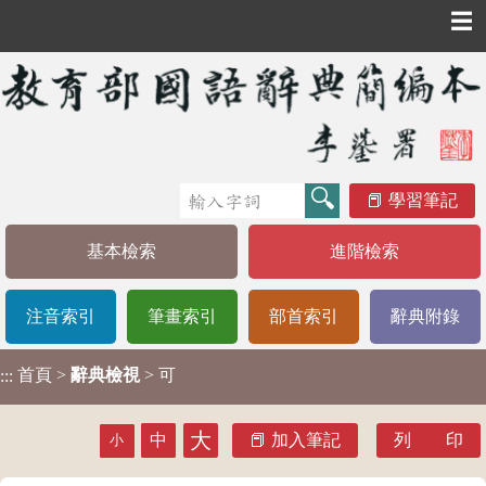
☰
學習筆記
基本檢索
進階檢索
注音索引
筆畫索引
部首索引
辭典附錄
首頁
>
辭典檢視
> 可
:::
大
中
加入筆記
列 印
小