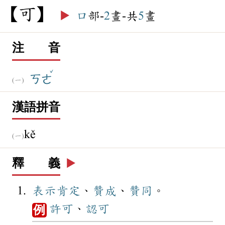
可
▶️
口
部-
2
畫-共
5
畫
注 音
ˇ
ㄎㄜ
漢語拼音
kě
釋 義
▶️
表示
肯定
、
贊成
、
贊同
。
許可
、
認可
例