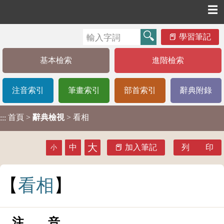
☰
學習筆記
基本檢索
進階檢索
注音索引
筆畫索引
部首索引
辭典附錄
首頁
>
辭典檢視
> 看相
:::
大
中
加入筆記
列 印
小
看
相
注 音