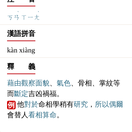
ˋ
ˋ
ㄎㄢ
ㄒㄧㄤ
漢語拼音
kàn xiàng
釋 義
藉由
觀察
面貌
、
氣色
、骨相、掌紋等
而
斷定
吉凶禍福。
他
對於
命相學稍有
研究
，
所以
偶爾
例
會替人
看相
算命
。