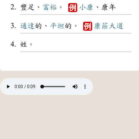
豐足、
富裕
。
小康
、康年
例
通達
的、
平坦
的。
康莊大道
例
姓。