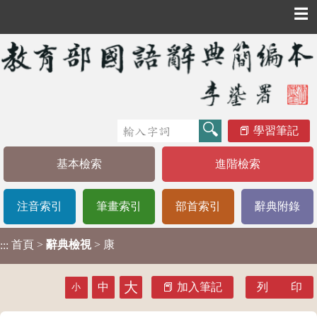
☰
學習筆記
基本檢索
進階檢索
注音索引
筆畫索引
部首索引
辭典附錄
首頁
>
辭典檢視
> 康
:::
大
中
加入筆記
列 印
小