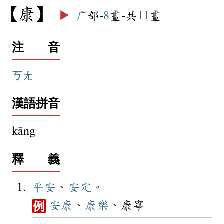
康
▶️
广
部-
8
畫-共
11
畫
注 音
ㄎㄤ
漢語拼音
kāng
釋 義
平安
、
安定
。
安康
、
康樂
、康寧
例