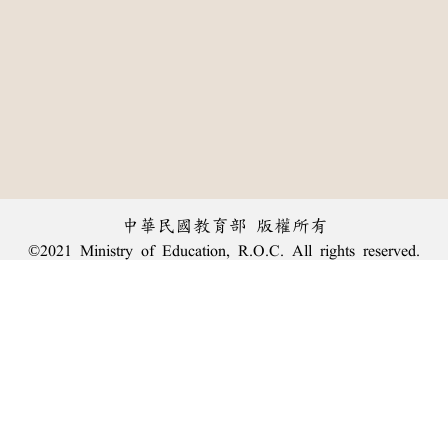
中華民國教育部 版權所有
©2021 Ministry of Education, R.O.C. All rights reserved.
︿
:::
個資法及隱私聲明
|
辭典公眾授權網
|
意見交流
|
網網相連
三峽總院區地址：新北市三峽區三樹路2號、
臺北院區地址：臺北市大安區和平東路一段179號、
回頂端