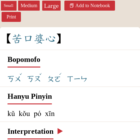
Large
Medium
Add to Notebook
Small
Print
苦
口
婆
心
Bopomofo
ˇ
ˇ
ˊ
ㄎㄨ
ㄎㄡ
ㄆㄛ
ㄒㄧㄣ
Hanyu Pinyin
kǔ kǒu pó xīn
Interpretation
▶️