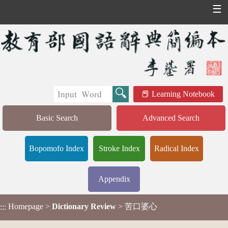
☰
Learning Notebook
Basic Search
Advanced Search
Bopomofo Index
Stroke Index
Radical Index
Appendix
Homepage
>
Dictionary Review
> 苦口婆心
:::