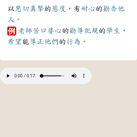
以
懇切
真摯
的
態度
，有
耐心
的
勸告
他
人
。
老師
苦口婆心
的
勸導
犯規
的
學生
，
例
希望
能
導正
他們
的
行為
。