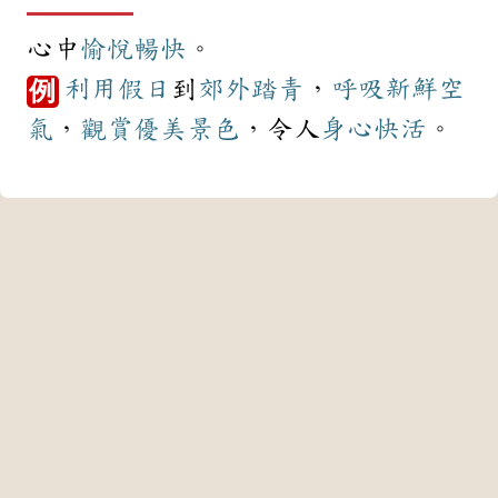
心中
愉悅
暢快
。
利用
假日
到
郊外
踏青
，
呼吸
新鮮
空
例
氣
，
觀賞
優美
景色
，令人
身心
快活
。