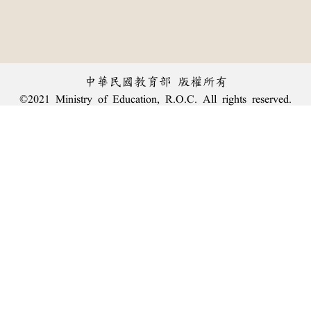
中華民國教育部 版權所有
©2021 Ministry of Education, R.O.C. All rights reserved.
︿
:::
個資法及隱私聲明
|
辭典公眾授權網
|
意見交流
|
網網相連
三峽總院區地址：新北市三峽區三樹路2號、
臺北院區地址：臺北市大安區和平東路一段179號、
回頂端
臺中院區地址：臺中市豐原區師範街67號
電話總機：
(02)7740-7890
、
傳真：(02)7740-7064、
TANet VoIP：9009-7890
線上人數: 2041