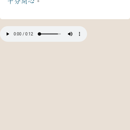
十分
開心
。