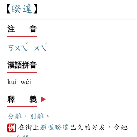
睽
違
注 音
ˊ
ˊ
ㄎㄨㄟ
ㄨㄟ
漢語拼音
kuí wéi
釋 義
▶️
分離
、
別離
。
在街上
邂逅
睽違
已久的好友，令她
例