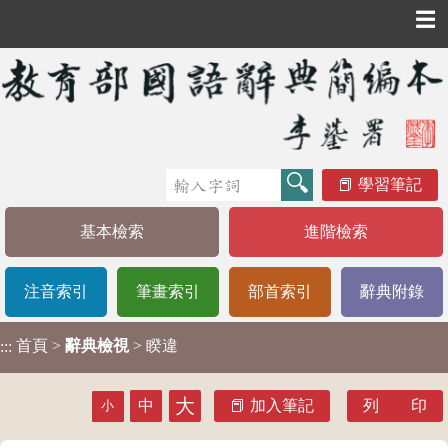
☰
學習筆記
基本檢索
進階檢索
注音索引
筆畫索引
部首索引
辭典附錄
首頁
>
辭典檢視
> 睽違
:::
大
中
加入筆記
列 印
小