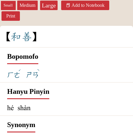
Large
Medium
Add to Notebook
Small
Print
和
善
Bopomofo
ˊ
ˋ
ㄏㄜ
ㄕㄢ
Hanyu Pinyin
hé shàn
Synonym