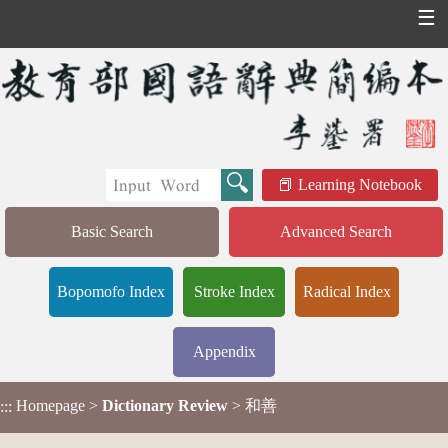
☰
Learning Notebook
Basic Search
Advanced Search
Bopomofo Index
Stroke Index
Radical Index
Appendix
Homepage
>
Dictionary Review
> 和善
:::