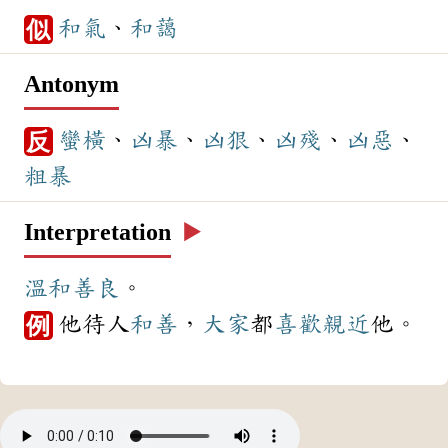
和氣
、
和藹
似
Antonym
蠻橫
、
凶暴
、
凶狠
、
凶殘
、
凶惡
、
反
粗暴
Interpretation
▶️
溫和
善良
。
他待人
和善
，
大家
都
喜歡
親近
他。
例