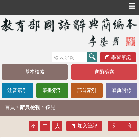
☰
學習筆記
基本檢索
進階檢索
注音索引
筆畫索引
部首索引
辭典附錄
首頁
>
辭典檢視
> 孩兒
:::
大
中
加入筆記
列 印
小