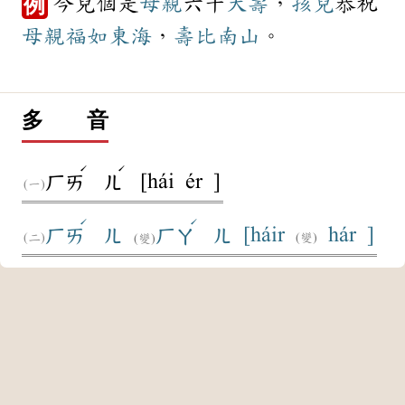
今兒個是
母親
六十
大壽
，
孩兒
恭祝
例
母親
福如東海
，
壽比南山
。
多 音
ˊ
ˊ
[hái ér ]
ㄏㄞ
ㄦ
ˊ
ˊ
[háir
hár ]
ㄏㄞ
ㄦ
ㄏㄚ
ㄦ
(變)
(變)