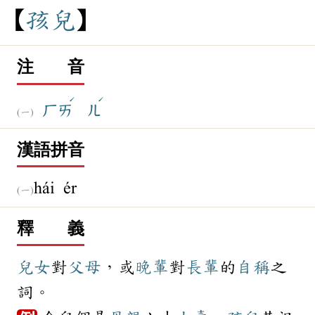
孩
兒
注 音
ˊ
ˊ
ㄏㄞ
ㄦ
漢語拼音
hái ér
釋 義
兒女
對
父母
，或
晚輩
對
長輩
的
自稱
之
詞。