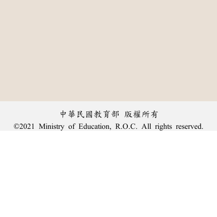
中華民國教育部 版權所有
©2021 Ministry of Education, R.O.C. All rights reserved.
︿
:::
個資法及隱私聲明
|
辭典公眾授權網
|
意見交流
|
網網相連
三峽總院區地址：新北市三峽區三樹路2號、
臺北院區地址：臺北市大安區和平東路一段179號、
回頂端