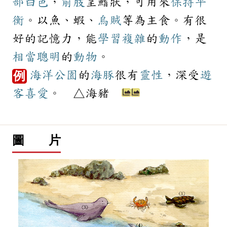
部
白色
，
前肢
呈鰭狀，可用來
保持
平
衡
。以魚、蝦、
烏賊
等為主食。有很
好的記憶力，能
學習
複雜
的
動作
，是
相當
聰明
的
動物
。
海洋
公園
的
海豚
很有
靈性
，深受
遊
例
客
喜愛
。 △海豬
圖 片