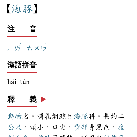
海
豚
注 音
ˇ
ˊ
ㄏㄞ
ㄊㄨㄣ
漢語拼音
hǎi tún
釋 義
▶️
動物
名。哺乳綱鯨目
海豚
科。長約二
公尺
，頭小，口尖，
背部
青黑色，
腹