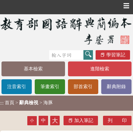
☰
學習筆記
基本檢索
進階檢索
注音索引
筆畫索引
部首索引
辭典附錄
首頁
>
辭典檢視
> 海豚
:::
大
中
加入筆記
列 印
小