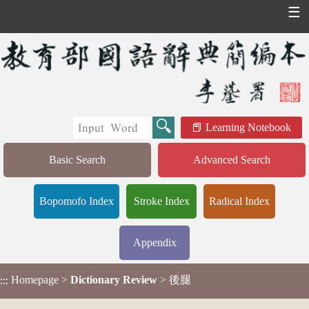
☰
Learning Notebook
Basic Search
Advanced Search
Bopomofo Index
Stroke Index
Radical Index
Appendix
Homepage
>
Dictionary Review
> 後腿
:::