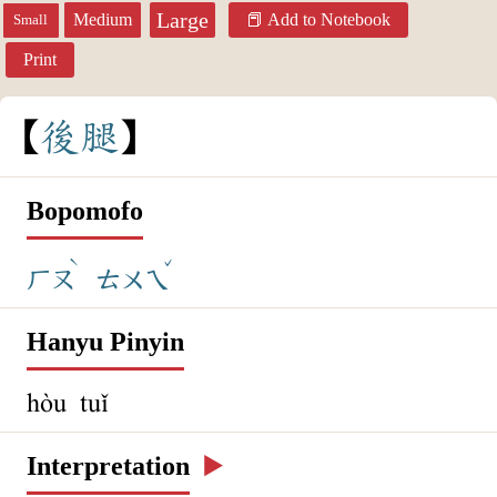
Large
Medium
Add to Notebook
Small
Print
後
腿
Bopomofo
ˋ
ˇ
ㄏㄡ
ㄊㄨㄟ
Hanyu Pinyin
hòu tuǐ
Interpretation
▶️