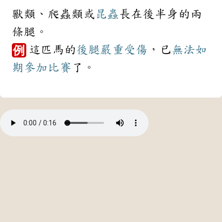
獸類、爬蟲類或
昆蟲
長在後半身的兩
條腿。
這匹馬的
後腿
嚴重
受傷
，已
無法
如
例
期
參加
比賽
了。