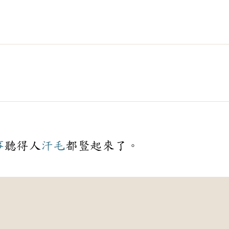
事
聽得人
汗毛
都豎起來了。