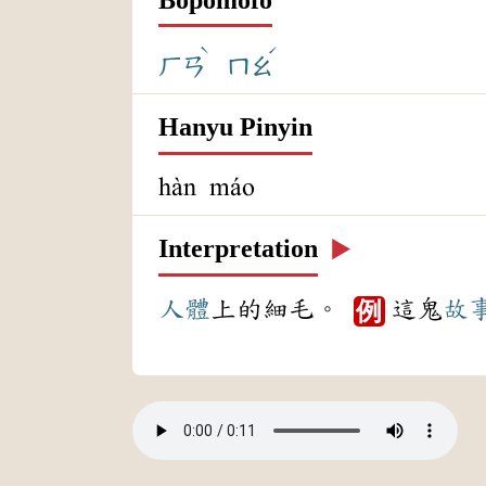
ˋ
ˊ
ㄏㄢ
ㄇㄠ
Hanyu Pinyin
hàn máo
Interpretation
▶️
人體
上的細毛。
這鬼
故
例