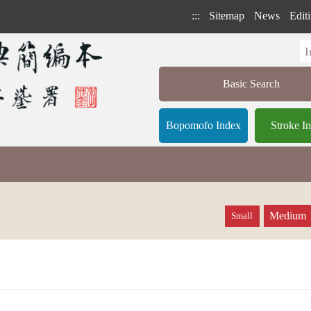
:::
Sitemap
News
Editi
Basic Search
Bopomofo Index
Stroke I
Medium
Small