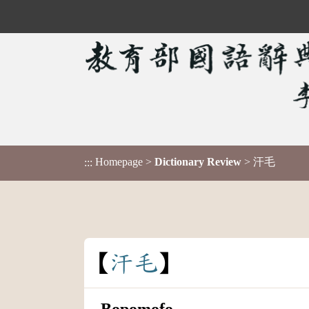
Homepage
>
Dictionary Review
> 汗毛
:::
汗
毛
Bopomofo