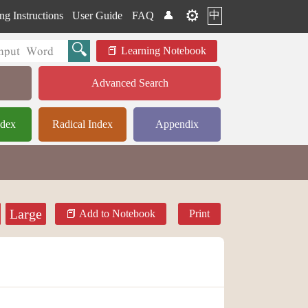
⚙️
中
ng Instructions
User Guide
FAQ
👤
Learning Notebook
Advanced Search
ndex
Radical Index
Appendix
Large
Add to Notebook
Print