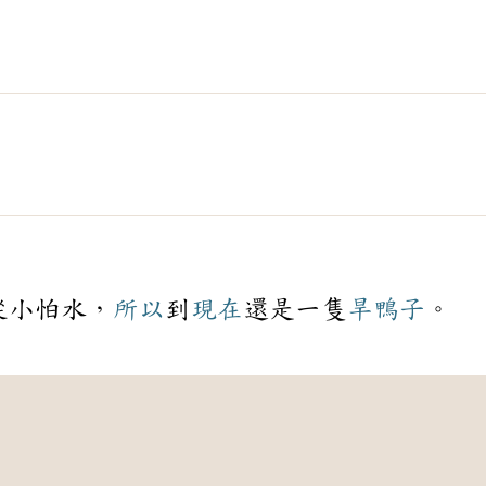
從小怕水，
所以
到
現在
還是一隻
旱鴨子
。