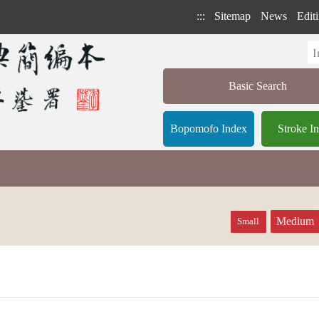
:::
Sitemap
News
Editi
Basic Search
Bopomofo Index
Stroke I
Medium
Small