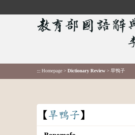
Homepage
>
Dictionary Review
> 旱鴨子
:::
旱
鴨
子
Bopomofo