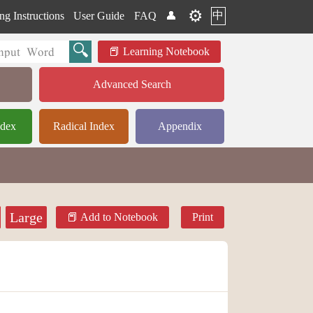
⚙️
中
ng Instructions
User Guide
FAQ
👤
Learning Notebook
Advanced Search
ndex
Radical Index
Appendix
Large
Add to Notebook
Print