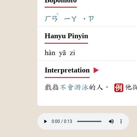
ˋ
ㄏㄢ
ㄧㄚ
˙ㄗ
Hanyu Pinyin
hàn yā zi
Interpretation
▶️
戲指
不會
游泳
的人。
他
例