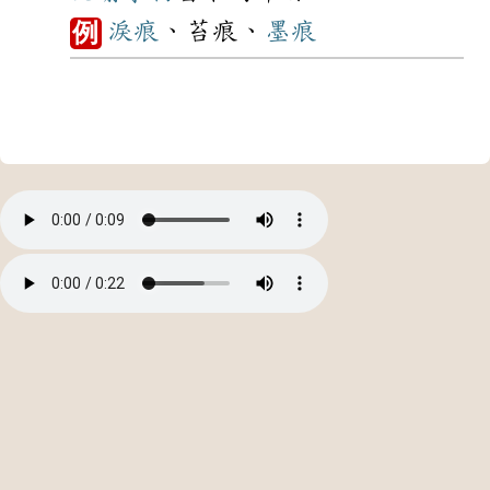
淚痕
、苔痕、
墨痕
例