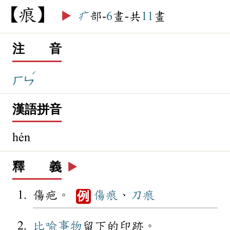
痕
▶️
疒
部-
6
畫-共
11
畫
注 音
ˊ
ㄏㄣ
漢語拼音
hén
釋 義
▶️
傷疤。
傷痕
、
刀痕
例
比喻
事物
留下的印跡。