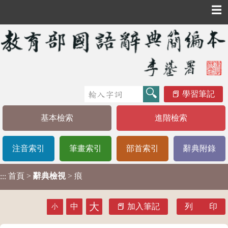
☰
學習筆記
基本檢索
進階檢索
注音索引
筆畫索引
部首索引
辭典附錄
首頁
>
辭典檢視
> 痕
:::
大
中
加入筆記
列 印
小