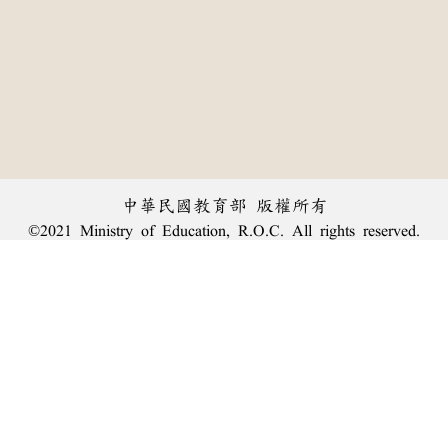
中華民國教育部 版權所有
©2021 Ministry of Education, R.O.C. All rights reserved.
︿
:::
個資法及隱私聲明
|
辭典公眾授權網
|
意見交流
|
網網相連
三峽總院區地址：新北市三峽區三樹路2號、
臺北院區地址：臺北市大安區和平東路一段179號、
回頂端
臺中院區地址：臺中市豐原區師範街67號