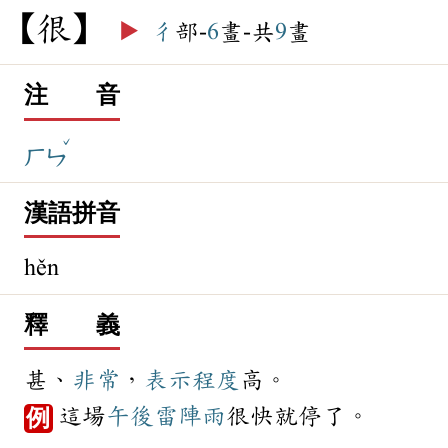
很
▶️
彳
部-
6
畫-共
9
畫
注 音
ˇ
ㄏㄣ
漢語拼音
hěn
釋 義
甚、
非常
，
表示
程度
高。
這場
午後
雷陣雨
很快就停了。
例