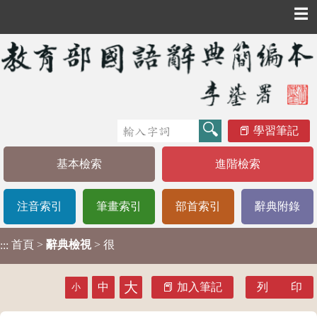
☰
學習筆記
基本檢索
進階檢索
注音索引
筆畫索引
部首索引
辭典附錄
首頁
>
辭典檢視
> 很
:::
大
中
加入筆記
列 印
小