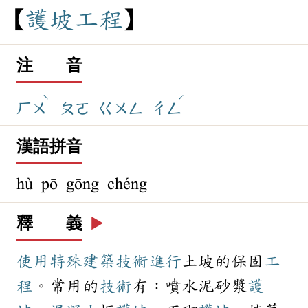
護
坡
工
程
注 音
ˋ
ˊ
ㄏㄨ
ㄆㄛ
ㄍㄨㄥ
ㄔㄥ
漢語拼音
hù pō gōng chéng
釋 義
▶️
使用
特殊
建築
技術
進行
土坡的保固
工
程
。常用的
技術
有：噴水泥砂漿
護