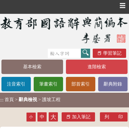
☰
學習筆記
基本檢索
進階檢索
注音索引
筆畫索引
部首索引
辭典附錄
首頁
>
辭典檢視
> 護坡工程
:::
大
中
加入筆記
列 印
小