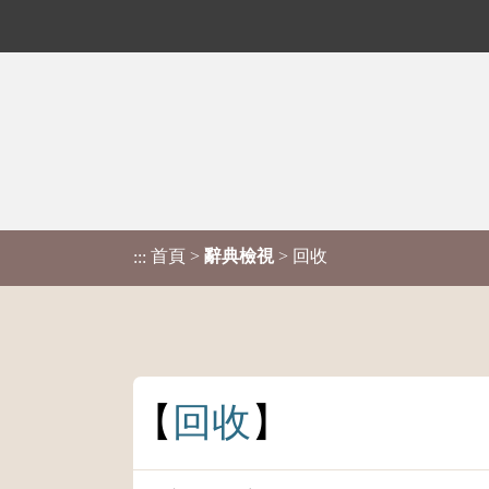
首頁
>
辭典檢視
> 回收
:::
回
收