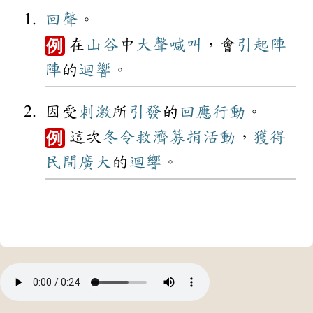
回聲
。
在
山谷
中
大聲
喊叫
，會
引起
陣
例
陣
的
迴響
。
因受
刺激
所
引發
的
回應
行動
。
這次
冬令
救濟
募捐
活動
，
獲得
例
民間
廣大
的
迴響
。