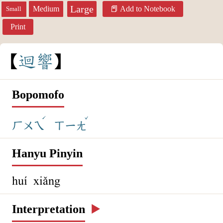
Large
Medium
Add to Notebook
Small
Print
迴
響
Bopomofo
ˊ
ˇ
ㄏㄨㄟ
ㄒㄧㄤ
Hanyu Pinyin
huí xiǎng
Interpretation
▶️