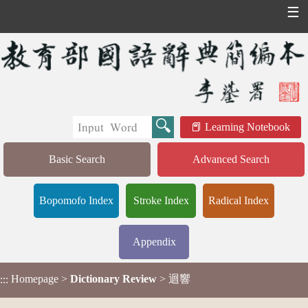
☰
Learning Notebook
Basic Search
Advanced Search
Bopomofo Index
Stroke Index
Radical Index
Appendix
Homepage
>
Dictionary Review
> 迴響
:::