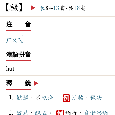
穢
▶️
禾
部-
13
畫-共
18
畫
注 音
ˋ
ㄏㄨㄟ
漢語拼音
huì
釋 義
▶️
骯髒
、不
乾淨
。
汙穢
、
穢物
例
醜惡
、
醜陋
。
穢行、
自慚形穢
例