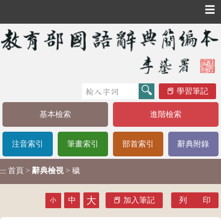
☰
學習筆記
基本檢索
進階檢索
注音索引
筆畫索引
部首索引
辭典附錄
首頁
>
辭典檢視
> 穢
:::
大
中
加入筆記
列 印
小