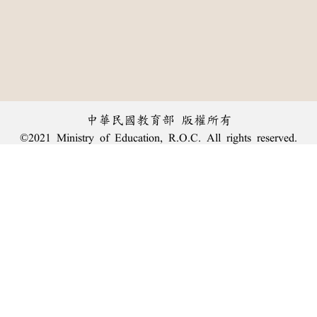
中華民國教育部 版權所有
©2021 Ministry of Education, R.O.C. All rights reserved.
︿
:::
個資法及隱私聲明
|
辭典公眾授權網
|
意見交流
|
網網相連
三峽總院區地址：新北市三峽區三樹路2號、
臺北院區地址：臺北市大安區和平東路一段179號、
回頂端
臺中院區地址：臺中市豐原區師範街67號
電話總機：
(02)7740-7890
、
傳真：(02)7740-7064、
TANet VoIP：9009-7890