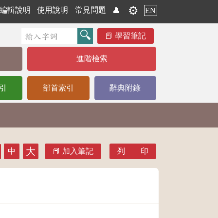
⚙️
編輯說明
使用說明
常見問題
👤
EN
學習筆記
進階檢索
引
部首索引
辭典附錄
大
中
加入筆記
列 印