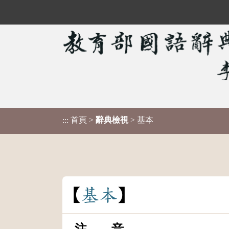
首頁
>
辭典檢視
> 基本
:::
基
本
注 音