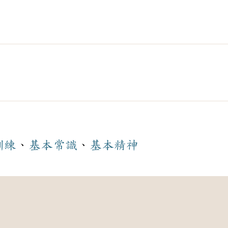
訓練
、
基本
常識
、
基本
精神