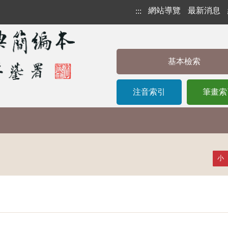
網站導覽
最新消息
:::
基本檢索
注音索引
筆畫索
小