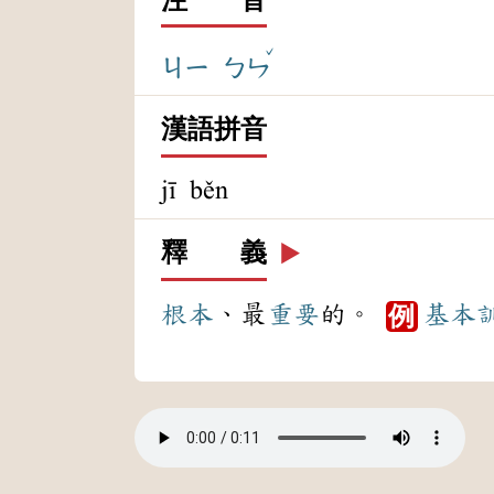
ˇ
ㄐㄧ
ㄅㄣ
漢語拼音
jī běn
釋 義
▶️
根本
、最
重要
的。
基本
例