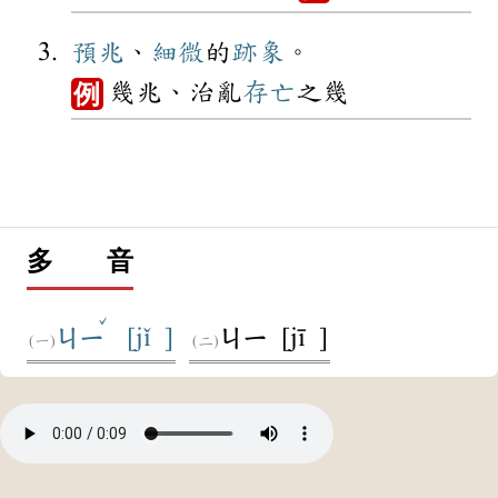
預兆
、
細微
的
跡象
。
幾兆、治亂
存亡
之幾
例
多 音
ˇ
[jǐ ]
[jī ]
ㄐㄧ
ㄐㄧ