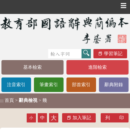
☰
學習筆記
基本檢索
進階檢索
注音索引
筆畫索引
部首索引
辭典附錄
首頁
>
辭典檢視
> 幾
:::
大
中
加入筆記
列 印
小