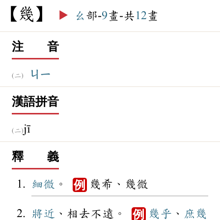
幾
▶️
幺
部-
9
畫-共
12
畫
注 音
ㄐㄧ
漢語拼音
jī
釋 義
細微
。
幾希、幾微
例
將近
、相去不遠。
幾乎
、
庶幾
例