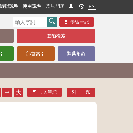
⚙️
編輯說明
使用說明
常見問題
👤
EN
學習筆記
進階檢索
引
部首索引
辭典附錄
大
中
加入筆記
列 印