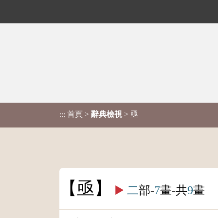
首頁
>
辭典檢視
> 亟
:::
亟
▶️
二
部-
7
畫-共
9
畫