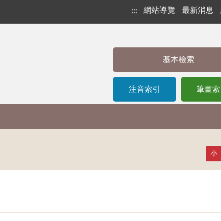
網站導覽
最新消息
:::
基本檢索
注音索引
筆畫索
小