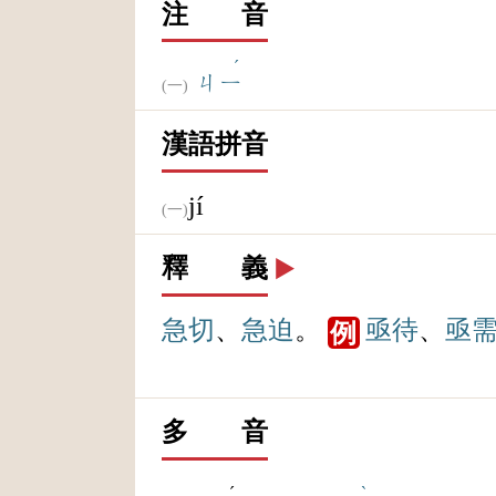
注 音
ˊ
ㄐㄧ
漢語拼音
jí
釋 義
▶️
急切
、
急迫
。
亟待
、
亟
例
多 音
ˊ
ˋ