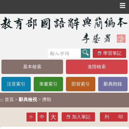
☰
學習筆記
基本檢索
進階檢索
注音索引
筆畫索引
部首索引
辭典附錄
首頁
>
辭典檢視
> 濟助
:::
大
中
加入筆記
列 印
小