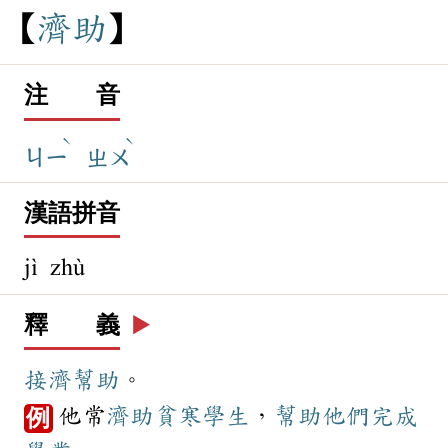
濟
助
注 音
ˋ
ˋ
ㄐㄧ
ㄓㄨ
漢語拼音
jì zhù
釋 義
▶️
接濟
幫助
。
他常
濟助
貧寒
學生
，
幫助
他們
完成
例