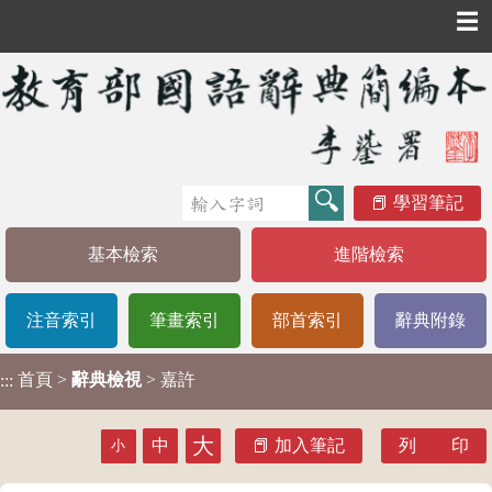
☰
學習筆記
基本檢索
進階檢索
注音索引
筆畫索引
部首索引
辭典附錄
首頁
>
辭典檢視
> 嘉許
:::
大
中
加入筆記
列 印
小