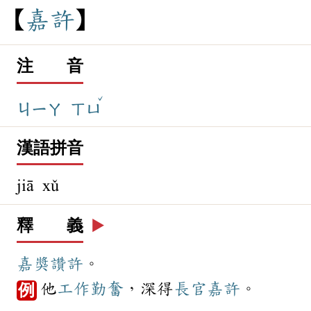
嘉
許
注 音
ˇ
ㄐㄧㄚ
ㄒㄩ
漢語拼音
jiā xǔ
釋 義
▶️
嘉獎
讚許
。
他
工作
勤奮
，深得
長官
嘉許
。
例