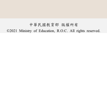
中華民國教育部 版權所有
©2021 Ministry of Education, R.O.C. All rights reserved.
︿
:::
個資法及隱私聲明
|
辭典公眾授權網
|
意見交流
|
網網相連
三峽總院區地址：新北市三峽區三樹路2號、
臺北院區地址：臺北市大安區和平東路一段179號、
回頂端
臺中院區地址：臺中市豐原區師範街67號
電話總機：
(02)7740-7890
、
傳真：(02)7740-7064、
TANet VoIP：9009-7890
線上人數: 1316
累積總人次: 239,955,899