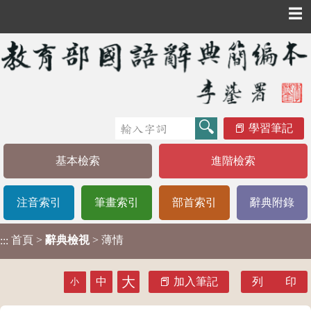
☰
學習筆記
基本檢索
進階檢索
注音索引
筆畫索引
部首索引
辭典附錄
首頁
>
辭典檢視
> 薄情
:::
大
中
加入筆記
列 印
小