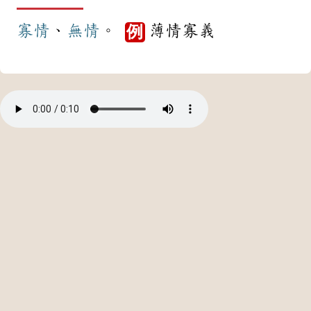
寡情
、
無情
。
薄情寡義
例